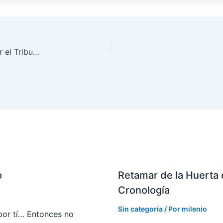
Los intereses de demora declarados abusivos por el Tribunal Supremo
o
Retamar de la Huerta 
Cronología
Sin categoría
/ Por
milenio
 por tí… Entonces no