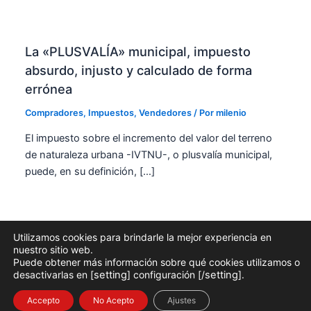
La «PLUSVALÍA» municipal, impuesto
absurdo, injusto y calculado de forma
errónea
Compradores
,
Impuestos
,
Vendedores
/ Por
milenio
El impuesto sobre el incremento del valor del terreno
de naturaleza urbana -IVTNU-, o plusvalía municipal,
puede, en su definición, […]
Utilizamos cookies para brindarle la mejor experiencia en
nuestro sitio web.
AVISO LEGAL
|
POLÍTICA DE PRIVACIDAD
|
USO DE COOKIES
|
Puede obtener más información sobre qué cookies utilizamos o
desactivarlas en [
setting
] configuración [/
setting
].
PROTECCIÓN DE DATOS
Copyright © 2026 |
Accepto
No Acepto
Ajustes