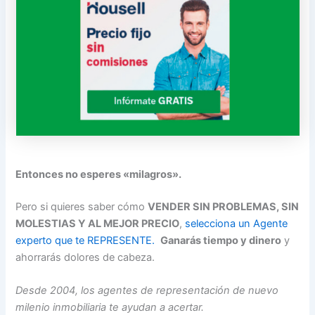
Entonces no esperes «milagros».
Pero si quieres saber cómo
VENDER SIN PROBLEMAS, SIN
MOLESTIAS Y AL MEJOR PRECIO
,
selecciona un Agente
experto que te REPRESENTE.
Ganarás tiempo y dinero
y
ahorrarás dolores de cabeza.
Desde 2004, los agentes de representación de nuevo
milenio inmobiliaria te ayudan a acertar.