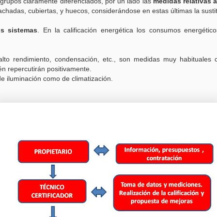
grupos claramente diferenciados, por un lado las
medidas relativas 
chadas, cubiertas, y huecos, considerándose en estas últimas la sustit
s sistemas
. En la calificación energética los consumos energétic
.
 alto rendimiento, condensación, etc., son medidas muy habituales
én repercutirán positivamente.
 de iluminación como de climatización.