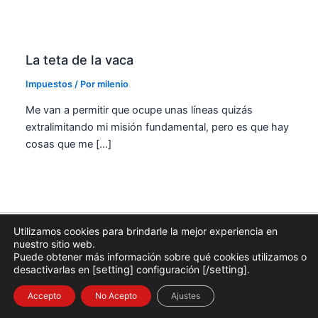
La teta de la vaca
Impuestos
/ Por
milenio
Me van a permitir que ocupe unas líneas quizás
extralimitando mi misión fundamental, pero es que hay
cosas que me […]
Utilizamos cookies para brindarle la mejor experiencia en
AVISO LEGAL
|
POLÍTICA DE PRIVACIDAD
|
USO DE COOKIES
|
nuestro sitio web.
PROTECCIÓN DE DATOS
Puede obtener más información sobre qué cookies utilizamos o
desactivarlas en [
setting
] configuración [/
setting
].
Copyright © 2026 |
Accepto
No Acepto
Ajustes