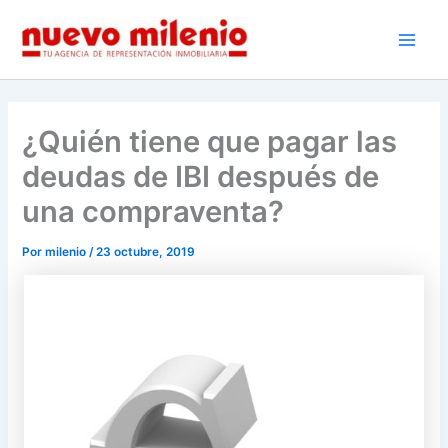
Ir
al
Main
contenido
Men
¿Quién tiene que pagar las
deudas de IBI después de
una compraventa?
Por
milenio
/
23 octubre, 2019