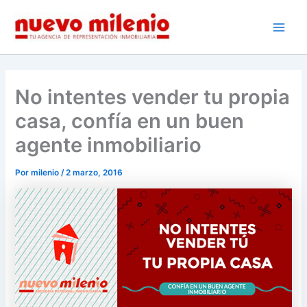
Ir
al
Main
contenido
Men
No intentes vender tu propia
casa, confía en un buen
agente inmobiliario
Por
milenio
/
2 marzo, 2016