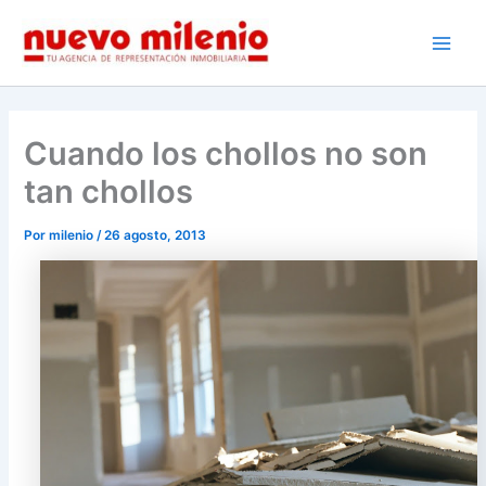
Ir
al
Main
contenido
Men
Cuando los chollos no son
tan chollos
Por
milenio
/
26 agosto, 2013