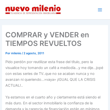
Ir
al
Main
contenido
Men
COMPRAR y VENDER en
TIEMPOS REVUELTOS
Por
milenio
/
2 agosto, 2011
Pido perdón por reutilizar esta frase del título, pero la
visualice hoy tomando un café a mediodía…y me dije…jopé
con estas series de TV..que no se acaban nunca y no
avanzan ni queriendo…»vaya» ¡IGUAL QUE LA CRISIS
ACTUAL!..
Ya estamos en el cuarto año y ciertamente está siendo el
más duro. En el sector inmobiliario la confianza de la
demanda y la carencia de financiación están en mínimos